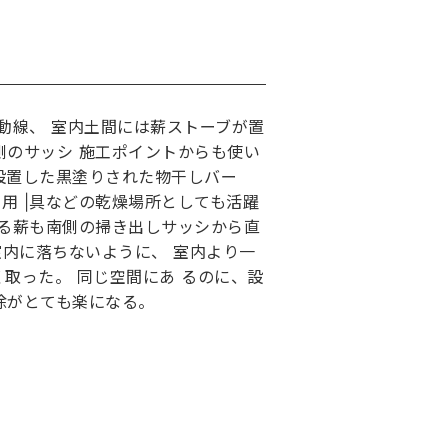
動線、 室内土間には薪ストーブが置
側のサッシ 施工ポイントからも使い
設置した黒塗りされた物干しバー
山用 |具などの乾燥場所としても活躍
いる薪も南側の掃き出しサッシから直
が室内に落ちないように、 室内より一
取った。 同じ空間にあ るのに、設
除がとても楽になる。