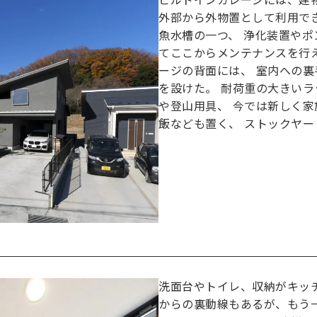
ビルドインガレージには、建
外部から外物置として利用で
魚水槽の一つ、 浄化装置や
てここからメンテナンスを行
ージの背面には、 室内への裏
を設けた。 耐荷重の大きい
や登山用具、 今では新しく家
飯なども置く、 ストックヤ
洗面台やトイレ、収納がキッ
からの裏動線もあるが、もう