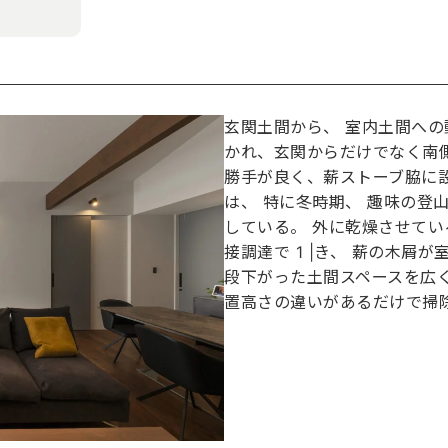
玄関土間から、 室内土間への
かれ、玄関からだけでなく南
勝手が良く、薪ストーブ脇に
は、 特に冬時期、 趣味の登
している。 外に乾燥させて
接調達で 1 |き、 薪の木屑
段下がった土間スペースを広く
置高さの違いがあるだけで掃